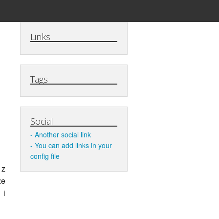
Links
Tags
Social
Another social link
You can add links in your
config file
 z
ze
 i