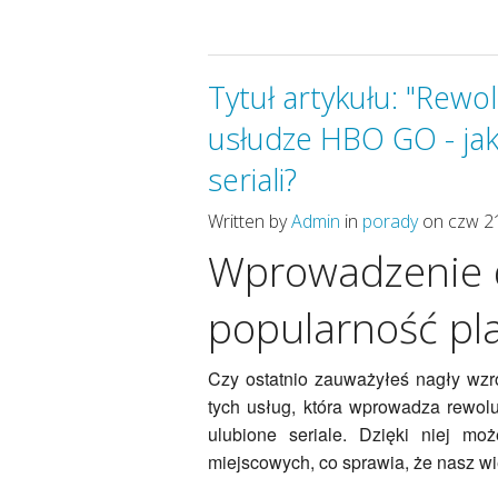
Tytuł artykułu: "Rew
usłudze HBO GO - jak
seriali?
Written by
Admin
in
porady
on czw 2
Wprowadzenie 
popularność pl
Czy ostatnio zauważyłeś nagły wzr
tych usług, która wprowadza rewolu
ulubione seriale. Dzięki niej m
miejscowych, co sprawia, że nasz w