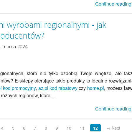
Continue reading
i wyrobami regionalnymi - jak
producentów?
1 marca 2024.
ionalnych, które nie tylko ozdobią Twoje wnętrze, ale tak
tów? E-sklepy oferujące takie produkty to idealne rozwiązani
l kod promocyjny
,
az.pl kod rabatowy
czy
home.pl
, możesz łat
 różnych regionów, które …
Continue reading
4
5
6
7
8
9
10
11
12
→ Next