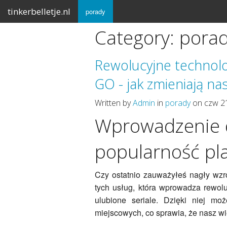
tinkerbelletje.nl
porady
Category: pora
Rewolucyjne technol
GO - jak zmieniają na
Written by
Admin
in
porady
on czw 2
Wprowadzenie 
popularność pl
Czy ostatnio zauważyłeś nagły wzr
tych usług, która wprowadza rewolu
ulubione seriale. Dzięki niej m
miejscowych, co sprawia, że nasz w