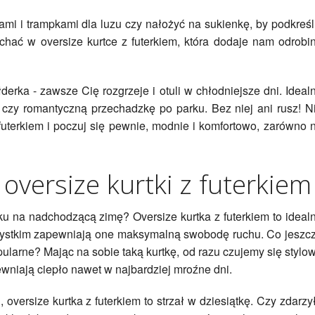
ami i trampkami dla luzu czy nałożyć na sukienkę, by podkreśl
ochać w oversize kurtce z futerkiem, która dodaje nam odrobi
łderka - zawsze Cię rozgrzeje i otuli w chłodniejsze dni. Ideal
czy romantyczną przechadzkę po parku. Bez niej ani rusz! N
z futerkiem i poczuj się pewnie, modnie i komfortowo, zarówno 
 oversize kurtki z futerkiem
 na nadchodzącą zimę? Oversize kurtka z futerkiem to ideal
zystkim zapewniają one maksymalną swobodę ruchu. Co jeszc
opularne? Mając na sobie taką kurtkę, od razu czujemy się stylo
ewniają ciepło nawet w najbardziej mroźne dni.
 oversize kurtka z futerkiem to strzał w dziesiątkę. Czy zdarzy