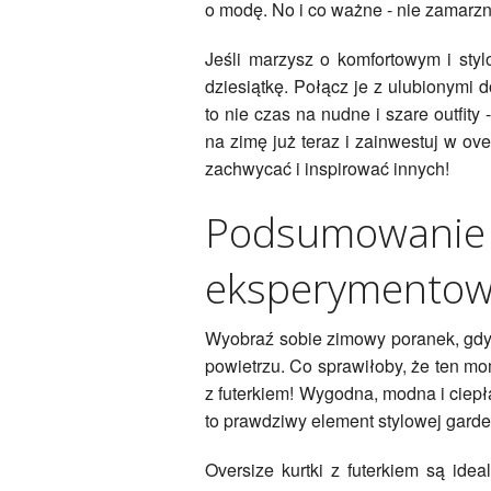
o modę. No i co ważne - nie zamarzn
Jeśli marzysz o komfortowym i styl
dziesiątkę. Połącz je z ulubionymi 
to nie czas na nudne i szare outfity
na zimę już teraz i zainwestuj w ove
zachwycać i inspirować innych!
Podsumowanie 
eksperymentow
Wyobraź sobie zimowy poranek, gdy p
powietrzu. Co sprawiłoby, że ten mo
z futerkiem! Wygodna, modna i ciepł
to prawdziwy element stylowej garder
Oversize kurtki z futerkiem są idea