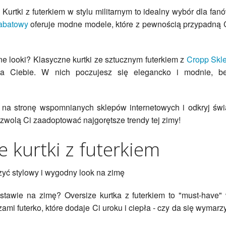
 Kurtki z futerkiem w stylu militarnym to idealny wybór dla fan
rabatowy
oferuje modne modele, które z pewnością przypadną 
ne looki? Klasyczne kurtki ze sztucznym futerkiem z
Cropp Skl
a Ciebie. W nich poczujesz się elegancko i modnie, b
ź na stronę wspomnianych sklepów internetowych i odkryj świ
pozwolą Ci zaadoptować najgorętsze trendy tej zimy!
e kurtki z futerkiem
orzyć stylowy i wygodny look na zimę
tawie na zimę? Oversize kurtka z futerkiem to "must-have"
ami futerko, które dodaje Ci uroku i ciepła - czy da się wymarz