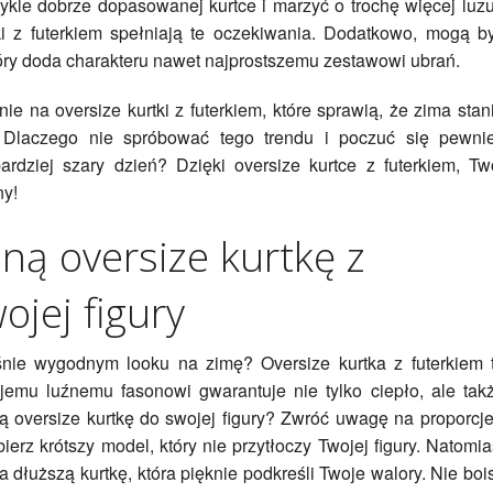
ykle dobrze dopasowanej kurtce i marzyć o trochę więcej luzu
i z futerkiem spełniają te oczekiwania. Dodatkowo, mogą b
tóry doda charakteru nawet najprostszemu zestawowi ubrań.
e na oversize kurtki z futerkiem, które sprawią, że zima stan
 Dlaczego nie spróbować tego trendu i poczuć się pewnie
rdziej szary dzień? Dzięki oversize kurtce z futerkiem, Tw
ny!
lną oversize kurtkę z
ojej figury
śnie wygodnym looku na zimę? Oversize kurtka z futerkiem 
jemu luźnemu fasonowi gwarantuje nie tylko ciepło, ale tak
 oversize kurtkę do swojej figury? Zwróć uwagę na proporcje
ierz krótszy model, który nie przytłoczy Twojej figury. Natomia
a dłuższą kurtkę, która pięknie podkreśli Twoje walory. Nie boi