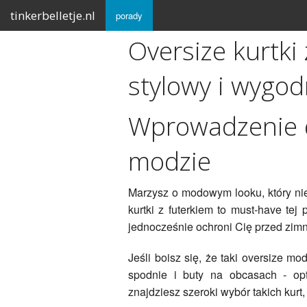
tinkerbelletje.nl
porady
Oversize kurtki 
stylowy i wygod
Wprowadzenie d
modzie
Marzysz o modowym looku, który nie
kurtki z futerkiem to must-have tej 
jednocześnie ochroni Cię przed zim
Jeśli boisz się, że taki oversize m
spodnie i buty na obcasach - opt
znajdziesz szeroki wybór takich kurt