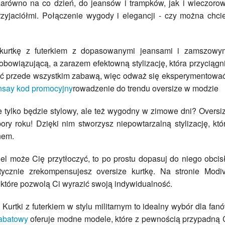
zarówno na co dzień, do jeansów i trampków, jak i wieczoro
rzyjaciółmi. Połączenie wygody i elegancji - czy można chci
 kurtkę z futerkiem z dopasowanymi jeansami i zamszowy
obowiązującą, a zarazem efektowną stylizację, która przyciągn
yć przede wszystkim zabawą, więc odważ się eksperymentować
nsay kod promocyjny
rowadzenie do trendu oversize w modzie
 tylko będzie stylowy, ale też wygodny w zimowe dni? Oversi
pory roku! Dzięki nim stworzysz niepowtarzalną stylizację, któ
nem.
odel może Cię przytłoczyć, to po prostu dopasuj do niego obcis
ycznie zrekompensujesz oversize kurtkę. Na stronie Modi
, które pozwolą Ci wyrazić swoją indywidualność.
 Kurtki z futerkiem w stylu militarnym to idealny wybór dla fan
rabatowy
oferuje modne modele, które z pewnością przypadną 