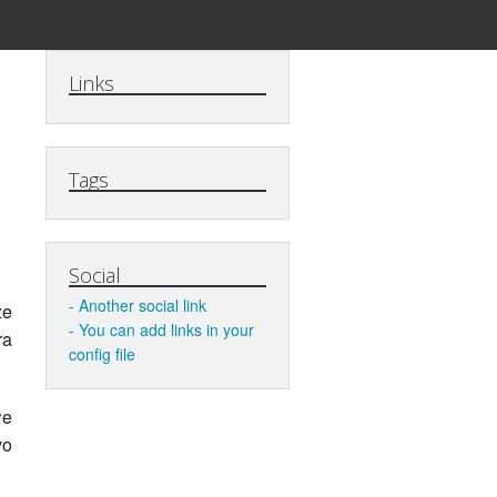
Links
Tags
Social
Another social link
ze
You can add links in your
ra
config file
łe
vo