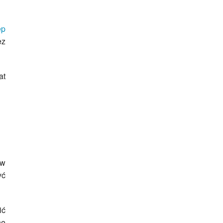
ep
ez
at
 w
yć
ić
nę