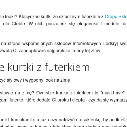
ne looki? Klasyczne kurtki ze sztucznym futerkiem z
Cropp Skl
 dla Ciebie. W nich poczujesz się elegancko i modnie, b
ź na stronę wspomnianych sklepów internetowych i odkryj świ
pozwolą Ci zaadoptować najgorętsze trendy tej zimy!
e kurtki z futerkiem
orzyć stylowy i wygodny look na zimę
tawie na zimę? Oversize kurtka z futerkiem to "must-have"
ami futerko, które dodaje Ci uroku i ciepła - czy da się wymarz
ami i trampkami dla luzu czy nałożyć na sukienkę, by podkreśl
ochać w oversize kurtce z futerkiem, która dodaje nam odrobi