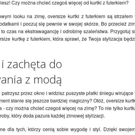
iesz! Czy można chcieć czegoś więcej od kurtki z futerkiem?
owym looku na zimę, oversize kurtki z futerkiem są strzałem
dodatkami i poczuj się pewnie w swojej skórze. Bo przecież zi
 - to czas na ekstrawagancję i odrobinę szaleństwa. Przygotuj s
rsize kurtkę z futerkiem, która sprawi, że Twoja stylizacja będz
i zachęta do
ania z modą
atrzysz przez okno i widzisz puszyste płatki śniegu wirujące
ment stanie się jeszcze bardziej magiczny? Otóż, oversize kurt
a - czy można chcieć czegoś więcej na zimę? To nie tylko kurtk
oby, który doda pazura każdej zimowej stylizacji.
lne dla tych, którzy cenią sobie wygodę i styl. Dzięki swoje