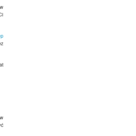
ów
Ci
ep
ez
at
 w
yć