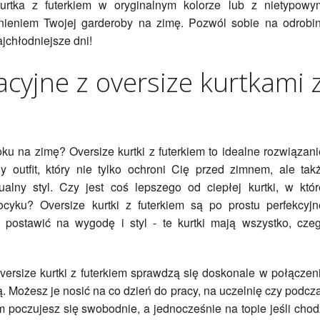
urtka z futerkiem w oryginalnym kolorze lub z nietypowy
nieniem Twojej garderoby na zimę. Pozwól sobie na odrobi
jchłodniejsze dni!
zacyjne z oversize kurtkami 
u na zimę? Oversize kurtki z futerkiem to idealne rozwiązani
outfit, który nie tylko ochroni Cię przed zimnem, ale tak
alny styl. Czy jest coś lepszego od ciepłej kurtki, w któr
cyku? Oversize kurtki z futerkiem są po prostu perfekcyjn
postawić na wygodę i styl - te kurtki mają wszystko, cze
Oversize kurtki z futerkiem sprawdzą się doskonale w połączen
ą. Możesz je nosić na co dzień do pracy, na uczelnię czy podcz
oczujesz się swobodnie, a jednocześnie na topie jeśli chod