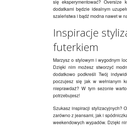
się eksperymentować? Oversize k
dodatkami będzie idealnym uzupeł
szaleństwa i bądź modna nawet w na
Inspiracje styli
futerkiem
Marzysz o stylowym i wygodnym look
Dzięki nim możesz stworzyć modny 
dodatkowo podkreśli Twój indywidu
poczujesz się jak w wełnianym ko
nieprawdaż? W tym sezonie warto 
potrzebujesz!
Szukasz inspiracji stylizacyjnych? 
zarówno z jeansami, jak i spódniczk
weekendowych wypadów. Dzięki nim p