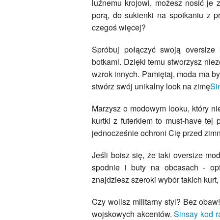
luźnemu krojowi, możesz nosić je 
porą, do sukienki na spotkaniu z p
czegoś więcej?
Spróbuj połączyć swoją oversize
botkami. Dzięki temu stworzysz niez
wzrok innych. Pamiętaj, moda ma b
stwórz swój unikalny look na zimę
Si
Marzysz o modowym looku, który nie
kurtki z futerkiem to must-have tej 
jednocześnie ochroni Cię przed zim
Jeśli boisz się, że taki oversize m
spodnie i buty na obcasach - opt
znajdziesz szeroki wybór takich kurt
Czy wolisz militarny styl? Bez obaw!
wojskowych akcentów.
Sinsay kod 