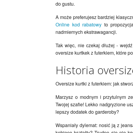
do gustu.
A może preferujesz bardziej klasycz
Online kod rabatowy
to propozycja
nadmiernych ekstrawagancji.
Tak więc, nie czekaj dłużej - wejd
oversize kurtkek z futerkiem, które 
Historia oversiz
Oversize kurtki z futerkiem: jak stw
Marzysz o modnym i przytulnym zes
Twojej szafie! Lekko nadgryzione usz
lepszy dodatek do garderoby?
Wspaniały dylemat: nosić ją z jeans
kobiece kształty? Trudno się nie k