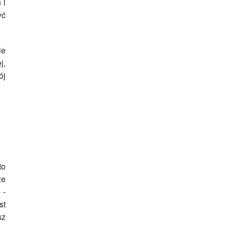
 i
yć
ie
j,
ój
to
że
 -
st
sz